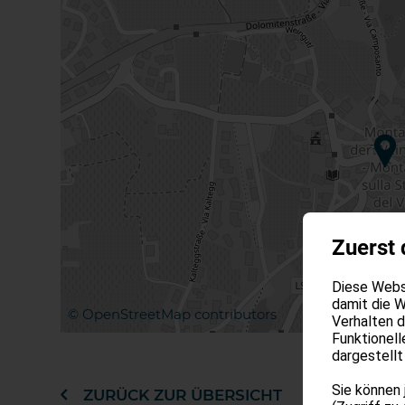
Zuerst 
Diese Websi
damit die W
©
OpenStreetMap
contributors
Verhalten 
Funktionell
dargestellt
Sie können 
ZURÜCK ZUR ÜBERSICHT