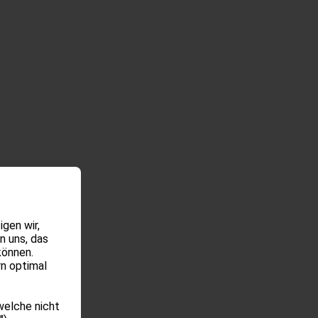
gen wir,
n uns, das
können.
rn optimal
welche nicht