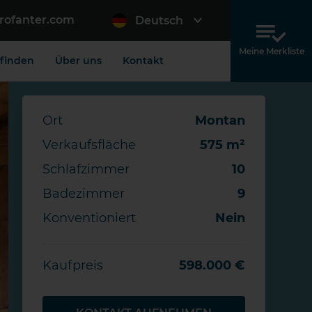
rofanter.com
Deutsch
Meine Merkliste
 finden
Über uns
Kontakt
Ort
Montan
Verkaufsfläche
575 m²
Schlafzimmer
10
Badezimmer
9
Konventioniert
Nein
Kaufpreis
598.000 €