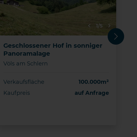
1/5
Next
Geschlossener Hof in sonniger
Fr
Panoramalage
Wa
Pa
Völs am Schlern
Vö
Verkaufsfläche
100.000m²
Ve
Kaufpreis
auf Anfrage
Sc
Ka
DETAILS
Merken