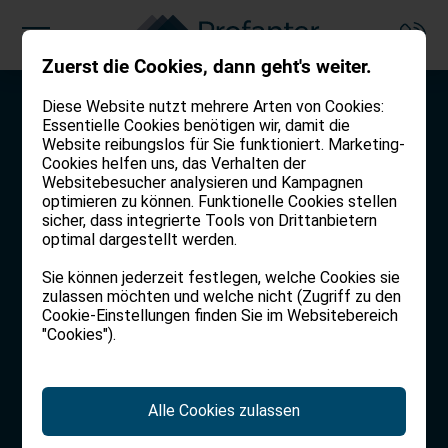
Zuerst die Cookies, dann geht's weiter.
Diese Website nutzt mehrere Arten von Cookies:
Zusammen ein Dahoam
Zusammen das Liebste
Zusammen für ein
Essentielle Cookies benötigen wir, damit die
finden.
schützen.
sorgenfreies Morgen.
Website reibungslos für Sie funktioniert. Marketing-
Cookies helfen uns, das Verhalten der
Websitebesucher analysieren und Kampagnen
Selbst in Südtirol zu Hause,
Sie und Ihre Familie verdienen
Zukunft will geplant sein. Wir
optimieren zu können. Funktionelle Cookies stellen
kennen wir die Schätze der
die bestmögliche Versicherung.
beraten Sie, damit Sie Ihre
sicher, dass integrierte Tools von Drittanbietern
optimal dargestellt werden.
Region und machen uns für Sie
Wir kümmern uns darum.
persönlichen und finanziellen
auf die Suche.
Ziele erreichen.
Sie können jederzeit festlegen, welche Cookies sie
zulassen möchten und welche nicht (Zugriff zu den
VERSICHERUNGEN
Cookie-Einstellungen finden Sie im Websitebereich
IMMOBILIEN
VERMÖGENSBERATUNG
"Cookies").
Alle Cookies zulassen