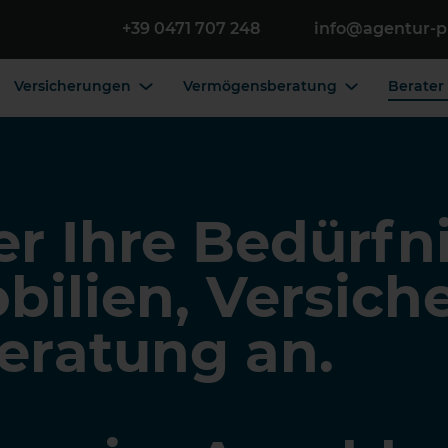
+39 0471 707 248
info@agentur-p
Versicherungen
Vermögensberatung
Berater
er Ihre Bedürfn
ilien, Versich
ratung an.