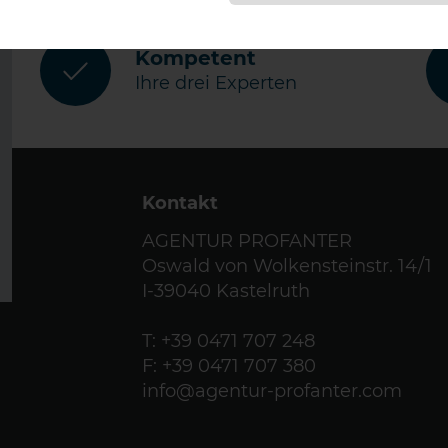
Kompetent
Ihre drei Experten
Kontakt
AGENTUR PROFANTER
Oswald von Wolkensteinstr. 14/1
I-39040 Kastelruth
T:
+39 0471 707 248
F: +39 0471 707 380
info@agentur-profanter.com