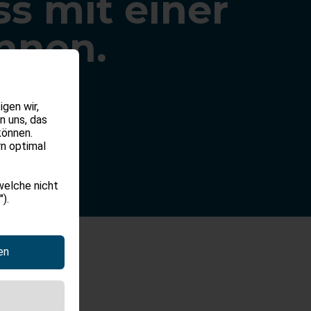
s mit einer
Ihnen.
gen wir,
n uns, das
können.
rn optimal
welche nicht
).
en