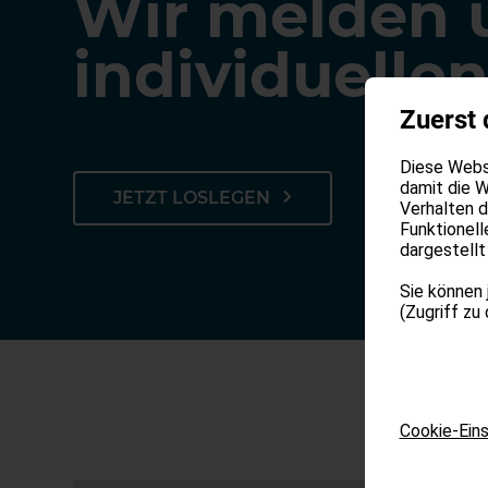
Wir melden u
individuelle
Zuerst 
KONTA
Diese Websi
damit die W
JETZT LOSLEGEN
Verhalten 
Funktionell
dargestellt
Sie können 
(Zugriff zu
Cookie-Eins