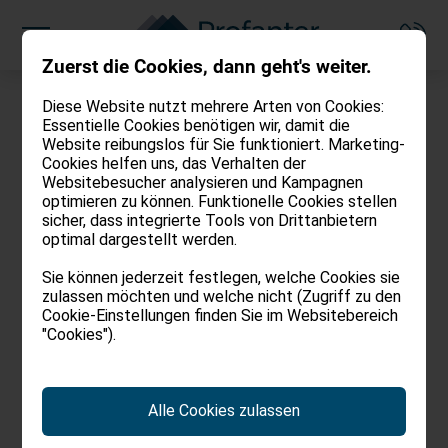
Zuerst die Cookies, dann geht's weiter.
Diese Website nutzt mehrere Arten von Cookies:
Essentielle Cookies benötigen wir, damit die
Website reibungslos für Sie funktioniert. Marketing-
Cookies helfen uns, das Verhalten der
Websitebesucher analysieren und Kampagnen
Privacy
optimieren zu können. Funktionelle Cookies stellen
sicher, dass integrierte Tools von Drittanbietern
optimal dargestellt werden.
Informationen über den Schutz
Sie können jederzeit festlegen, welche Cookies sie
personenbezogener Daten gemäß der
zulassen möchten und welche nicht (Zugriff zu den
Verordnung (EU) 2016/679 ("GDPR")
Cookie-Einstellungen finden Sie im Websitebereich
"Cookies").
Die Verordnung (EU) 2016/679 ("GDPR")
regelt den Schutz von Personen und
Alle Cookies zulassen
anderen Subjekten bei der Verarbeitung
personenbezogener Daten. Gemäß den