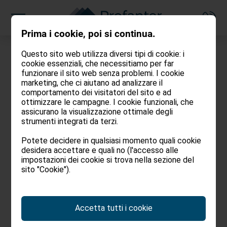
Prima i cookie, poi si continua.
Questo sito web utilizza diversi tipi di cookie: i
cookie essenziali, che necessitiamo per far
funzionare il sito web senza problemi. I cookie
marketing, che ci aiutano ad analizzare il
comportamento dei visitatori del sito e ad
Privacy
ottimizzare le campagne. I cookie funzionali, che
assicurano la visualizzazione ottimale degli
strumenti integrati da terzi.
Informativa sulla tutela dei dati personali e
Potete decidere in qualsiasi momento quali cookie
sull'utilizzo dei cookie ai sensi
desidera accettare e quali no (l'accesso alle
impostazioni dei cookie si trova nella sezione del
sito "Cookie").
del Regolamento (UE) 2016/679 ("GDPR")
Gentile Cliente,
Accetta tutti i cookie
la società Profanter Immobiliare Di